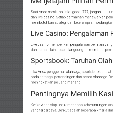
Menjelajahi Pilihan Per
Saat Anda menikmati slot gacor 777, jangan lupa unt
dan live casino. Setiap permainan menawarkan pen
membutuhkan strategi dan keterampilan, sedangkan 
Live Casino: Pengalaman 
Live casino memberikan pengalaman bermain yang me
dan pemain lain secara langsung. Ini membuat perma
Sportsbook: Taruhan Olah
Jika Anda penggemar olahraga, sportsbook adalah 
pada berbagai pertandingan dan acara olahraga. De
meningkatkan peluang menang.
Pentingnya Memilih Kas
Ketika Anda siap untuk mencoba keberuntungan Anda
yang terpercaya. Berikut adalah beberapa kriteria d