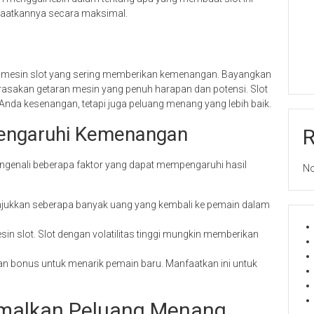
aatkannya secara maksimal.
da mesin slot yang sering memberikan kemenangan. Bayangkan
rasakan getaran mesin yang penuh harapan dan potensi. Slot
nda kesenangan, tetapi juga peluang menang yang lebih baik.
engaruhi Kemenangan
genali beberapa faktor yang dapat mempengaruhi hasil
No
jukkan seberapa banyak uang yang kembali ke pemain dalam
sin slot. Slot dengan volatilitas tinggi mungkin memberikan
 bonus untuk menarik pemain baru. Manfaatkan ini untuk
imalkan Peluang Menang