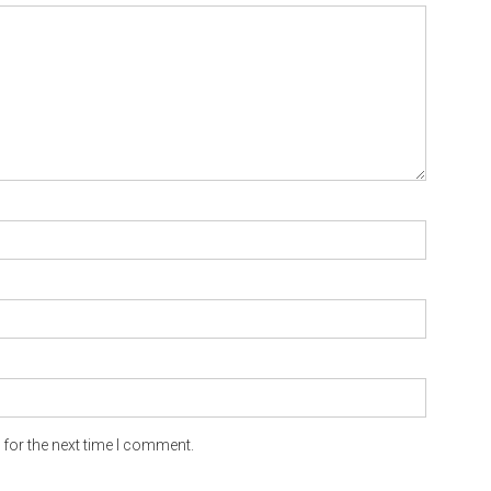
for the next time I comment.