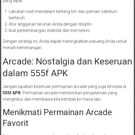
yang tepat:
Lakukan riset mendalam tentang tim dan pemain sebelum
bertaruh.
Atur anggaran taruhan Anda dengan disiplin.
Ikuti perkembangan statistik dan tren terkini.
Dengan strategi ini, Anda dapat meningkatkan peluang Anda untuk
meraih kemenangan.
Arcade: Nostalgia dan Keseruan
dalam 555f APK
Jangan lupakan keseruan permainan arcade yang juga tersedia di
555f APK
. Permainan arcade memberikan pengalaman yang
menghibur dan membawa kita kembali ke masa lalu.
Menikmati Permainan Arcade
Favorit