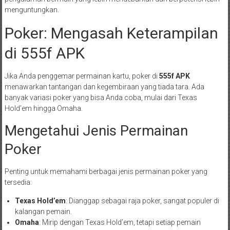
menguntungkan.
Poker: Mengasah Keterampilan
di 555f APK
Jika Anda penggemar permainan kartu, poker di
555f APK
menawarkan tantangan dan kegembiraan yang tiada tara. Ada
banyak variasi poker yang bisa Anda coba, mulai dari Texas
Hold’em hingga Omaha.
Mengetahui Jenis Permainan
Poker
Penting untuk memahami berbagai jenis permainan poker yang
tersedia:
Texas Hold’em
: Dianggap sebagai raja poker, sangat populer di
kalangan pemain.
Omaha
: Mirip dengan Texas Hold’em, tetapi setiap pemain