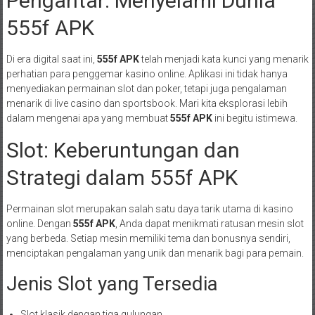
Pengantar: Menyelami Dunia
555f APK
Di era digital saat ini,
555f APK
telah menjadi kata kunci yang menarik
perhatian para penggemar kasino online. Aplikasi ini tidak hanya
menyediakan permainan slot dan poker, tetapi juga pengalaman
menarik di live casino dan sportsbook. Mari kita eksplorasi lebih
dalam mengenai apa yang membuat
555f APK
ini begitu istimewa.
Slot: Keberuntungan dan
Strategi dalam 555f APK
Permainan slot merupakan salah satu daya tarik utama di kasino
online. Dengan
555f APK
, Anda dapat menikmati ratusan mesin slot
yang berbeda. Setiap mesin memiliki tema dan bonusnya sendiri,
menciptakan pengalaman yang unik dan menarik bagi para pemain.
Jenis Slot yang Tersedia
Slot klasik dengan tiga gulungan