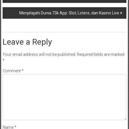
navigation
Menjelajahi Dunia 73k App: Slot, Lotere, dan Kasino Live
Leave a Reply
Your email address will not be published.
Required fields are marked
*
Comment
*
Name
*