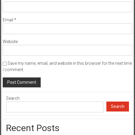
Email
*
Website
Save my name, email, and website in this browser for the next time
I comment.
Search
Search
Recent Posts